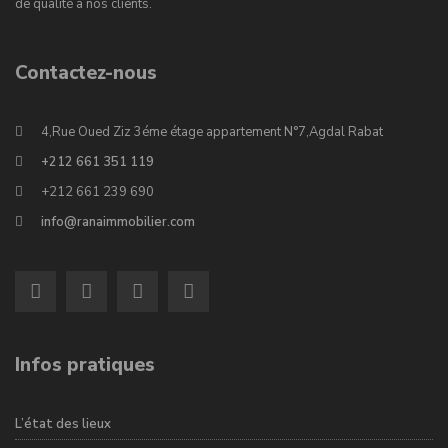
de qualité à nos clients.
Contactez-nous
4,Rue Oued Ziz 3éme étage appartement N°7,Agdal Rabat
+212 661 351 119
+212 661 239 690
info@ranaimmobilier.com
Infos pratiques
L’état des lieux