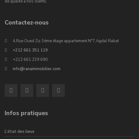
de qualité à nos clients.
Contactez-nous
4,Rue Oued Ziz 3éme étage appartement N°7,Agdal Rabat
+212 661 351 119
+212 661 239 690
info@ranaimmobilier.com
Infos pratiques
L’état des lieux