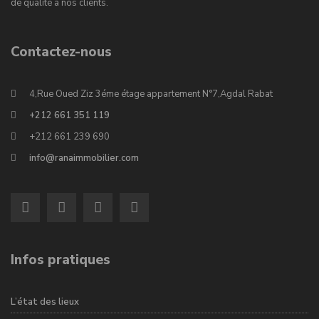
de qualité à nos clients.
Contactez-nous
4,Rue Oued Ziz 3éme étage appartement N°7,Agdal Rabat
+212 661 351 119
+212 661 239 690
info@ranaimmobilier.com
Infos pratiques
L’état des lieux