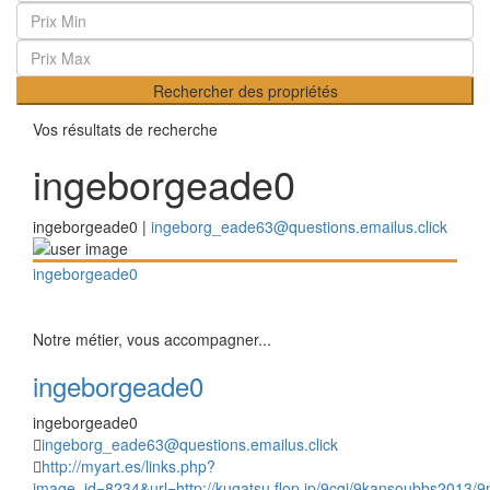
Rechercher des propriétés
Vos résultats de recherche
ingeborgeade0
ingeborgeade0 |
ingeborg_eade63@questions.emailus.click
ingeborgeade0
Notre métier, vous accompagner...
ingeborgeade0
ingeborgeade0
ingeborg_eade63@questions.emailus.click
http://myart.es/links.php?
image_id=8234&url=http://kugatsu.flop.jp/9cgi/9kansoubbs2013/