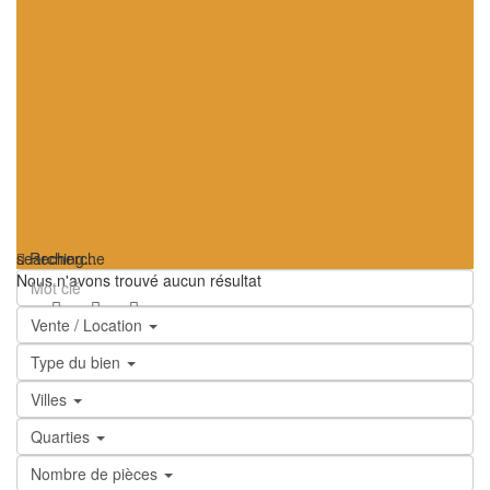
searching...
Recherche
Nous n'avons trouvé aucun résultat
Vente / Location
Type du bien
Villes
Quarties
Nombre de pièces