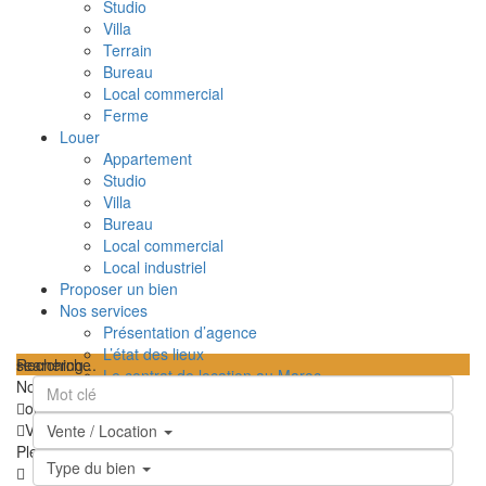
Studio
Villa
Terrain
Bureau
Local commercial
Ferme
Louer
Appartement
Studio
Villa
Bureau
Local commercial
Local industriel
Proposer un bien
Nos services
Présentation d’agence
L’état des lieux
searching...
Recherche
Le contrat de location au Maroc
Nous n'avons trouvé aucun résultat
TPI – Taxe sur le profit immobilier au Maroc
ouvrir la carte
Les frais de notaire au Maroc
Vue
Feuille de route
Satellite
Hybride
Terrain
Ma position
Vente / Location
Contactez-nous
Plein écran
Prev
Prochain
Type du bien