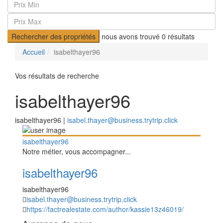
Rechercher des propriétés
nous avons trouvé
0
résultats
Accueil
isabelthayer96
Vos résultats de recherche
isabelthayer96
isabelthayer96 |
isabel.thayer@business.trytrip.click
isabelthayer96
Notre métier, vous accompagner...
isabelthayer96
isabelthayer96
isabel.thayer@business.trytrip.click
https://factrealestate.com/author/kassie13z46019/