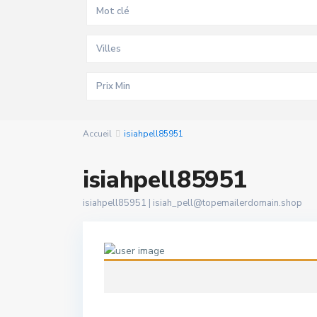
Villes
Accueil
isiahpell85951
isiahpell85951
isiahpell85951 |
isiah_pell@topemailerdomain.shop