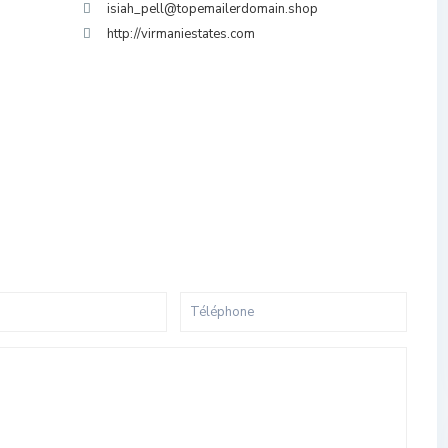
isiah_pell@topemailerdomain.shop
http://virmaniestates.com