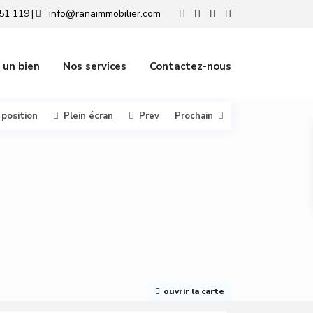
51 119
info@ranaimmobilier.com
|
 un bien
Nos services
Contactez-nous
 position
Plein écran
Prev
Prochain
ouvrir la carte