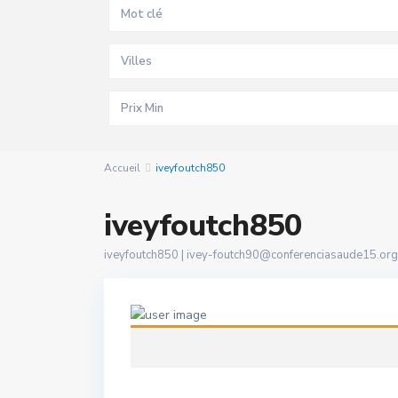
Villes
Accueil
iveyfoutch850
iveyfoutch850
iveyfoutch850 |
ivey-foutch90@conferenciasaude15.org