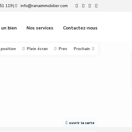
51 119
info@ranaimmobilier.com
|
 un bien
Nos services
Contactez-nous
 position
Plein écran
Prev
Prochain
ouvrir la carte