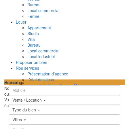
Bureau
Local commercial
Ferme
Louer
Appartement
Studio
Villa
Bureau
Local commercial
Local industriel
Proposer un bien
Nos services
Présentation d’agence
L’état des lieux
searching...
Recherche
Le contrat de location au Maroc
Nous n'avons trouvé aucun résultat
TPI – Taxe sur le profit immobilier au Maroc
ouvrir la carte
Les frais de notaire au Maroc
Vue
Feuille de route
Satellite
Hybride
Terrain
Ma position
Plein
Vente / Location
Contactez-nous
écran
Prev
Prochain
Type du bien
Villes