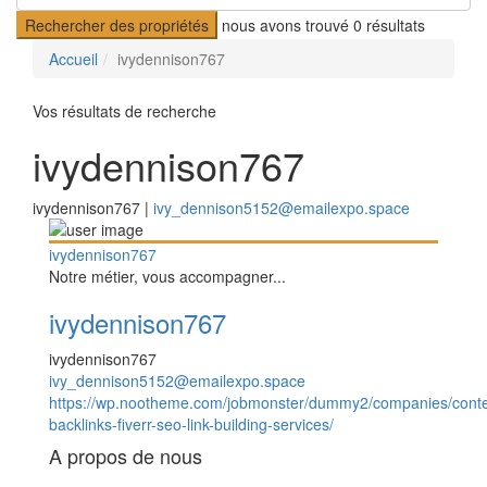
Rechercher des propriétés
nous avons trouvé
0
résultats
Accueil
ivydennison767
Vos résultats de recherche
ivydennison767
ivydennison767 |
ivy_dennison5152@emailexpo.space
ivydennison767
Notre métier, vous accompagner...
ivydennison767
ivydennison767
ivy_dennison5152@emailexpo.space
https://wp.nootheme.com/jobmonster/dummy2/companies/conte
backlinks-fiverr-seo-link-building-services/
A propos de nous