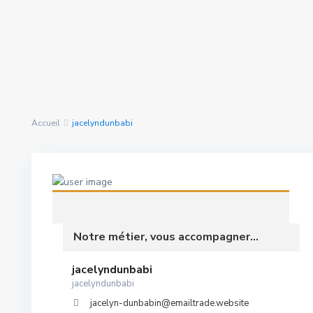
Rechercher Des
nous avons trouvé
0
Propriétés
résultats
Accueil
jacelyndunbabi
Notre métier, vous accompagner...
jacelyndunbabi
jacelyndunbabi
jacelyn-dunbabin@emailtrade.website