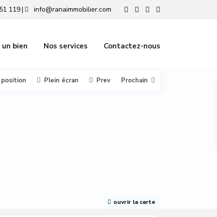
51 119
info@ranaimmobilier.com
|
 un bien
Nos services
Contactez-nous
 position
Plein écran
Prev
Prochain
ouvrir la carte