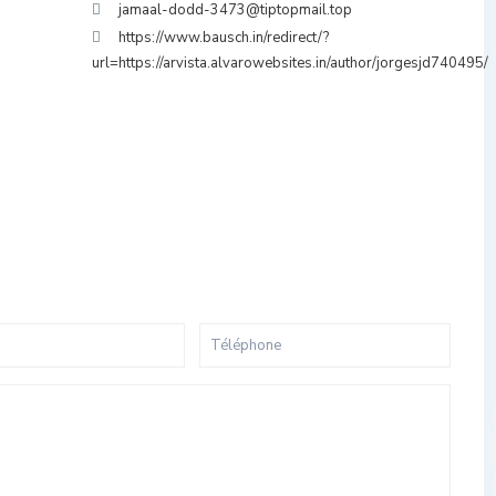
jamaal-dodd-3473@tiptopmail.top
https://www.bausch.in/redirect/?
url=https://arvista.alvarowebsites.in/author/jorgesjd740495/