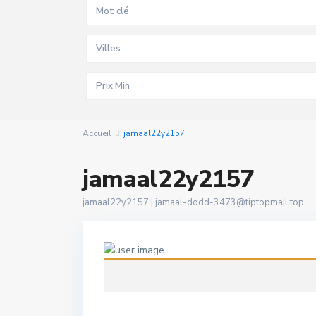
Villes
Accueil
jamaal22y2157
jamaal22y2157
jamaal22y2157 |
jamaal-dodd-3473@tiptopmail.top