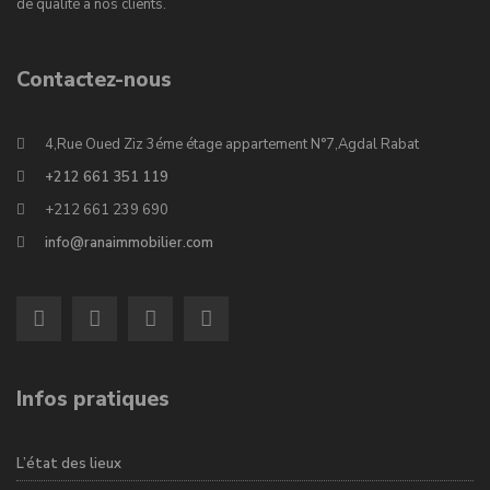
de qualité à nos clients.
Contactez-nous
4,Rue Oued Ziz 3éme étage appartement N°7,Agdal Rabat
+212 661 351 119
+212 661 239 690
info@ranaimmobilier.com
Infos pratiques
L’état des lieux