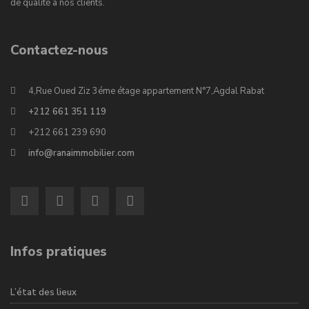
de qualité à nos clients.
Contactez-nous
4,Rue Oued Ziz 3éme étage appartement N°7,Agdal Rabat
+212 661 351 119
+212 661 239 690
info@ranaimmobilier.com
Infos pratiques
L’état des lieux