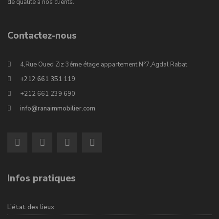
de qualité à nos clients.
Contactez-nous
4,Rue Oued Ziz 3éme étage appartement N°7,Agdal Rabat
+212 661 351 119
+212 661 239 690
info@ranaimmobilier.com
Infos pratiques
L’état des lieux