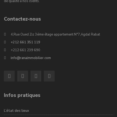
de qualité à nos clients.
Contactez-nous
4,Rue Oued Ziz 3éme étage appartement N°7,Agdal Rabat
+212 661 351 119
+212 661 239 690
info@ranaimmobilier.com
Infos pratiques
L’état des lieux