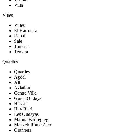
Villa
Villes
Villes
El Harhoura
Rabat
Sale
Tamesna
Temara
Quarties
Quarties
Agdal
All
Aviation
Centre Ville
Guich Oudaya
Hassan
Hay Riad
Les Oudayas
Marina Bouregreg
Menzeh Route Zaer
Orangers