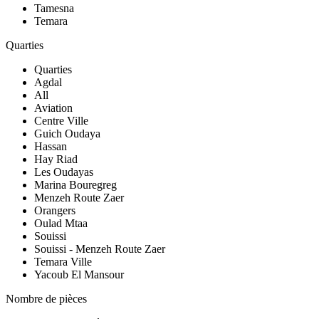
Tamesna
Temara
Quarties
Quarties
Agdal
All
Aviation
Centre Ville
Guich Oudaya
Hassan
Hay Riad
Les Oudayas
Marina Bouregreg
Menzeh Route Zaer
Orangers
Oulad Mtaa
Souissi
Souissi - Menzeh Route Zaer
Temara Ville
Yacoub El Mansour
Nombre de pièces