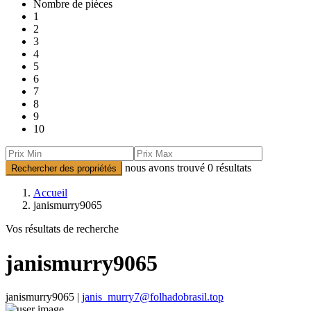
Nombre de pièces
1
2
3
4
5
6
7
8
9
10
nous avons trouvé
0
résultats
Rechercher des propriétés
Accueil
janismurry9065
Vos résultats de recherche
janismurry9065
janismurry9065 |
janis_murry7@folhadobrasil.top