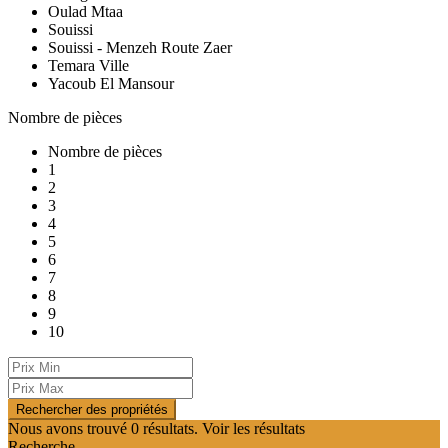
Oulad Mtaa
Souissi
Souissi - Menzeh Route Zaer
Temara Ville
Yacoub El Mansour
Nombre de pièces
Nombre de pièces
1
2
3
4
5
6
7
8
9
10
Nous avons trouvé
0
résultats.
Voir les résultats
Recherche