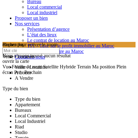
Bureau
Local commercial
Local industriel
Proposer un bien
Nos services
Présentation d’agence
L’état des lieux
Le contrat de location au Maroc
cliquez pour activer le zoom
Recherche
TPI – Taxe sur le profit immobilier au Maroc
searching...
Les frais de notaire au Maroc
Nous n'avons trouvé aucun résultat
Vente / Location
Contactez-nous
ouvrir la carte
Vue
Feuille de route
Satellite
Hybride
Terrain
Ma position
Plein
Vente / Location
écran
Prev
Prochain
A Louer
A Vendre
Type du bien
Type du bien
Appartement
Bureaux
Local Commercial
Local Industriel
Riad
Studio
Terrain