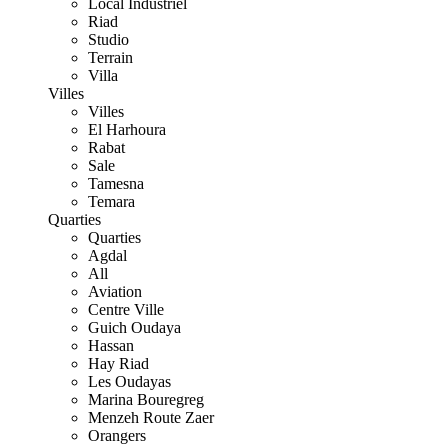
Local Industriel
Riad
Studio
Terrain
Villa
Villes
Villes
El Harhoura
Rabat
Sale
Tamesna
Temara
Quarties
Quarties
Agdal
All
Aviation
Centre Ville
Guich Oudaya
Hassan
Hay Riad
Les Oudayas
Marina Bouregreg
Menzeh Route Zaer
Orangers