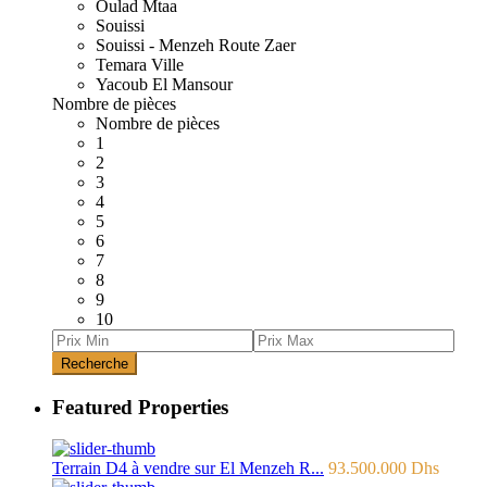
Oulad Mtaa
Souissi
Souissi - Menzeh Route Zaer
Temara Ville
Yacoub El Mansour
Nombre de pièces
Nombre de pièces
1
2
3
4
5
6
7
8
9
10
Recherche
Featured Properties
Terrain D4 à vendre sur El Menzeh R...
93.500.000 Dhs