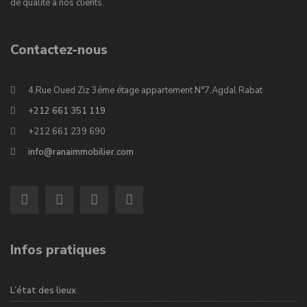
de qualité à nos clients.
Contactez-nous
4,Rue Oued Ziz 3éme étage appartement N°7,Agdal Rabat
+212 661 351 119
+212 661 239 690
info@ranaimmobilier.com
Infos pratiques
L’état des lieux