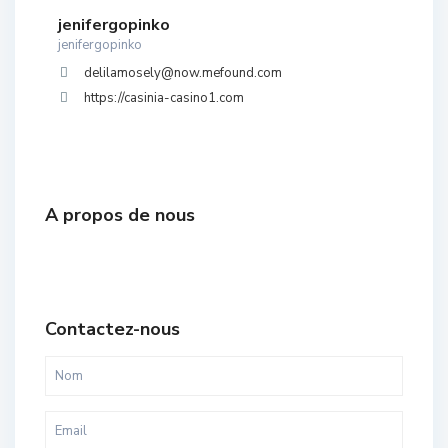
jenifergopinko
jenifergopinko
delilamosely@now.mefound.com
https://casinia-casino1.com
A propos de nous
Contactez-nous