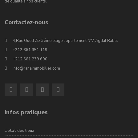
de qualité à nos clients.
Contactez-nous
4,Rue Oued Ziz 3éme étage appartement N°7,Agdal Rabat
+212 661 351 119
+212 661 239 690
info@ranaimmobilier.com
Infos pratiques
L’état des lieux