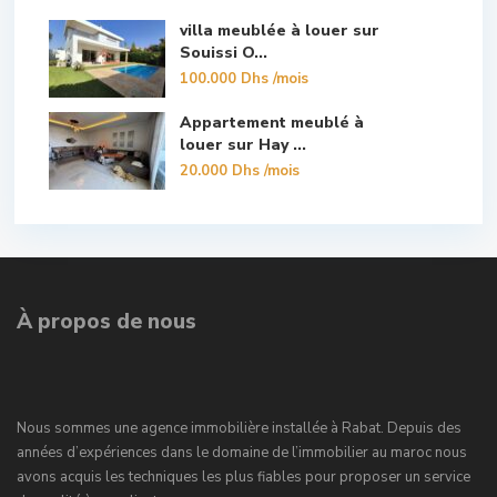
villa meublée à louer sur
Souissi O...
100.000 Dhs
/mois
Appartement meublé à
louer sur Hay ...
20.000 Dhs
/mois
À propos de nous
Nous sommes une agence immobilière installée à Rabat. Depuis des
années d’expériences dans le domaine de l’immobilier au maroc nous
avons acquis les techniques les plus fiables pour proposer un service