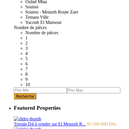
Oulad Mtaa
Souissi
Souissi - Menzeh Route Zaer
Temara Ville
Yacoub El Mansour
Nombre de pièces
Nombre de pièces
1
2
3
4
5
6
7
8
9
10
Recherche
Featured Properties
Terrain D4 à vendre sur El Menzeh R...
93.500.000 Dhs