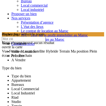
Bureau
Local commercial
Local industriel
Proposer un bien
Nos services
Présentation d’agence
L’état des lieux
Le contrat de location au Maroc
cliquez pour activer le zoom
Recherche
TPI – Taxe sur le profit immobilier au Maroc
searching...
Les frais de notaire au Maroc
Nous n'avons trouvé aucun résultat
Vente / Location
Contactez-nous
ouvrir la carte
Vue
Feuille de route
Satellite
Hybride
Terrain
Ma position
Plein
Vente / Location
écran
Prev
Prochain
A Louer
A Vendre
Type du bien
Type du bien
Appartement
Bureaux
Local Commercial
Local Industriel
Riad
Studio
Terrain