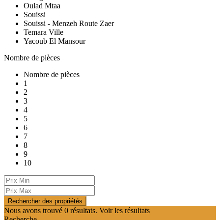
Oulad Mtaa
Souissi
Souissi - Menzeh Route Zaer
Temara Ville
Yacoub El Mansour
Nombre de pièces
Nombre de pièces
1
2
3
4
5
6
7
8
9
10
Nous avons trouvé
0
résultats.
Voir les résultats
Recherche