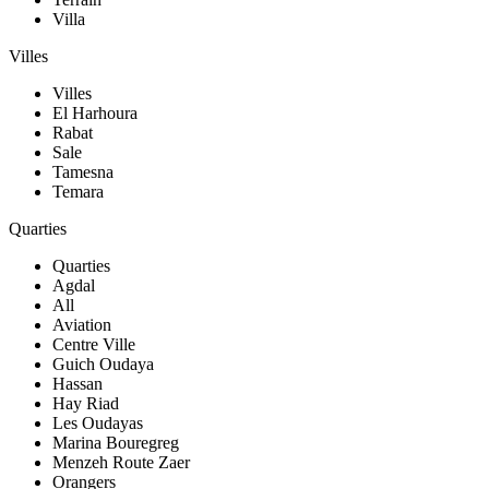
Villa
Villes
Villes
El Harhoura
Rabat
Sale
Tamesna
Temara
Quarties
Quarties
Agdal
All
Aviation
Centre Ville
Guich Oudaya
Hassan
Hay Riad
Les Oudayas
Marina Bouregreg
Menzeh Route Zaer
Orangers