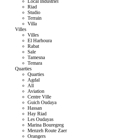
Local Industriel
Riad
Studio
Terrain
Villa
Villes
Villes
El Harhoura
Rabat
Sale
Tamesna
Temara
Quarties
Quarties
Agdal
All
Aviation
Centre Ville
Guich Oudaya
Hassan
Hay Riad
Les Oudayas
Marina Bouregreg
Menzeh Route Zaer
Orangers