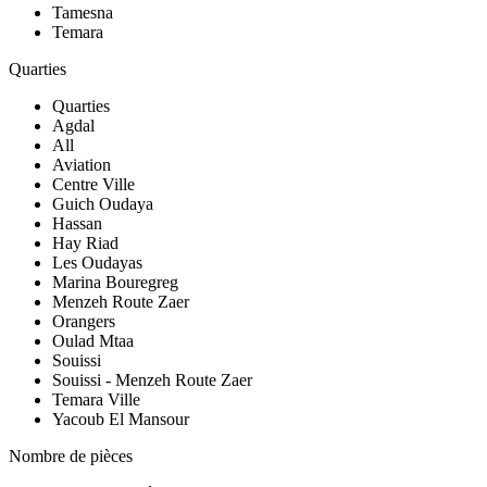
Tamesna
Temara
Quarties
Quarties
Agdal
All
Aviation
Centre Ville
Guich Oudaya
Hassan
Hay Riad
Les Oudayas
Marina Bouregreg
Menzeh Route Zaer
Orangers
Oulad Mtaa
Souissi
Souissi - Menzeh Route Zaer
Temara Ville
Yacoub El Mansour
Nombre de pièces