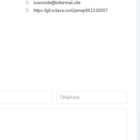
sueconde@bittermail.site
https://git.octava.cool/jamep861320007