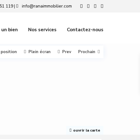
51 119
info@ranaimmobilier.com
|
 un bien
Nos services
Contactez-nous
 position
Plein écran
Prev
Prochain
ouvrir la carte