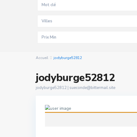
Villes
Accueil
jodyburge52812
jodyburge52812
jodyburge52812 |
sueconde@bittermail.site