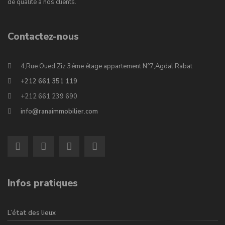
de qualité à nos clients.
Contactez-nous
4,Rue Oued Ziz 3éme étage appartement N°7,Agdal Rabat
+212 661 351 119
+212 661 239 690
info@ranaimmobilier.com
Infos pratiques
L’état des lieux