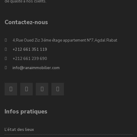
de qualité à nos clients.
Contactez-nous
4,Rue Oued Ziz 3éme étage appartement N°7,Agdal Rabat
+212 661 351 119
+212 661 239 690
info@ranaimmobilier.com
Infos pratiques
L’état des lieux