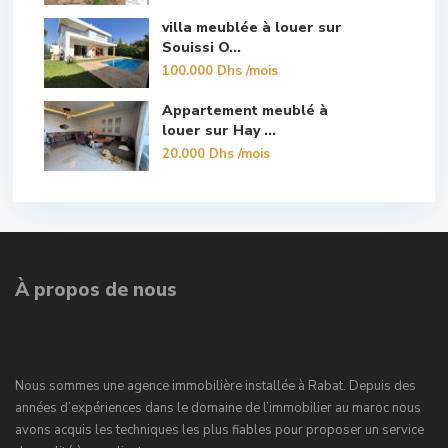
villa meublée à louer sur
Souissi O...
100.000 Dhs
/mois
Appartement meublé à
louer sur Hay ...
20.000 Dhs
/mois
À propos de nous
Nous sommes une agence immobilière installée à Rabat. Depuis des
années d’expériences dans le domaine de l’immobilier au maroc nous
avons acquis les techniques les plus fiables pour proposer un service