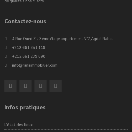
de qualité à nos clients.
Contactez-nous
4,Rue Oued Ziz 3éme étage appartement N°7,Agdal Rabat
+212 661 351 119
+212 661 239 690
info@ranaimmobilier.com
Infos pratiques
L’état des lieux