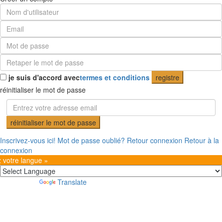
je suis d'accord avec
termes et conditions
registre
réinitialiser le mot de passe
réinitialiser le mot de passe
Inscrivez-vous ici!
Mot de passe oublié?
Retour connexion
Retour à la
connexion
z votre langue »
Powered by
Translate