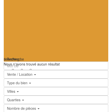
searching...
Recherche
Nous n'avons trouvé aucun résultat
Vente / Location
Type du bien
Villes
Quarties
Nombre de pièces