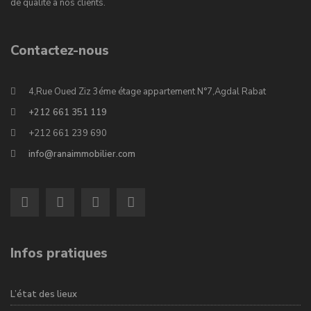
de qualité à nos clients.
Contactez-nous
4,Rue Oued Ziz 3éme étage appartement N°7,Agdal Rabat
+212 661 351 119
+212 661 239 690
info@ranaimmobilier.com
Infos pratiques
L’état des lieux