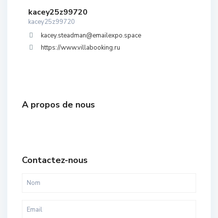
kacey25z99720
kacey25z99720
kacey.steadman@emailexpo.space
https://www.villabooking.ru
A propos de nous
Contactez-nous