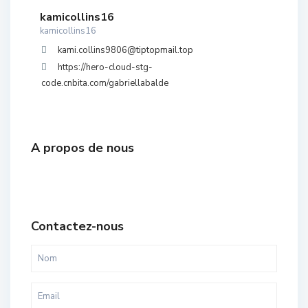
kamicollins16
kamicollins16
kami.collins9806@tiptopmail.top
https://hero-cloud-stg-
code.cnbita.com/gabriellabalde
A propos de nous
Contactez-nous