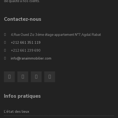
de qualité à nos clients.
Contactez-nous
4,Rue Oued Ziz 3éme étage appartement N°7,Agdal Rabat
+212 661 351 119
+212 661 239 690
info@ranaimmobilier.com
Infos pratiques
L’état des lieux