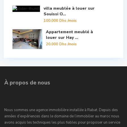
villa meublée à louer sur
Souissi O...
100.000 Dhs
/mois
Appartement meublé à
louer sur Hay ...
20.000 Dhs
/mois
À propos de nous
Nous sommes une agence immobilière installée à Rabat. Depuis des
années d’expériences dans le domaine de l’immobilier au maroc nous
avons acquis les techniques les plus fiables pour proposer un service