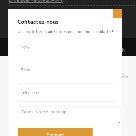
Les frais de notaire au Maroc
Contactez-nous
Dernières annonces
Utilisez le formulaire ci-dessous pour nous contacter!
Terrain D4 à vendre sur El Menzeh
R...
93.500.000 Dhs
villa meublée à louer sur Souissi O...
100.000 Dhs
/mois
Appartement meublé à louer sur
Hay ...
20.000 Dhs
/mois
Envoyer