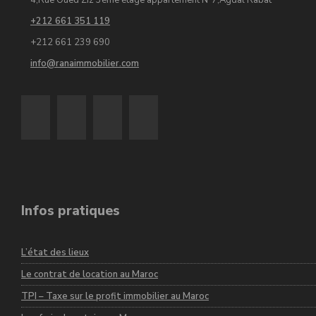
4,Rue Oued Ziz 3éme étage appartement N°7,Agdal Rabat
+212 661 351 119
+212 661 239 690
info@ranaimmobilier.com
Infos pratiques
L’état des lieux
Le contrat de location au Maroc
TPI – Taxe sur le profit immobilier au Maroc