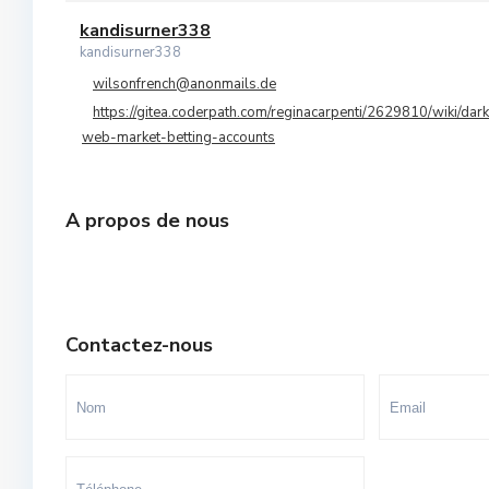
Orangers
kandisurner338
10
kandisurner338
Oulad Mtaa
wilsonfrench@anonmails.de
https://gitea.coderpath.com/reginacarpenti/2629810/wiki/dark
Souissi
web-market-betting-accounts
Souissi - Menzeh Route Zaer
Temara Ville
A propos de nous
Yacoub El Mansour
Contactez-nous