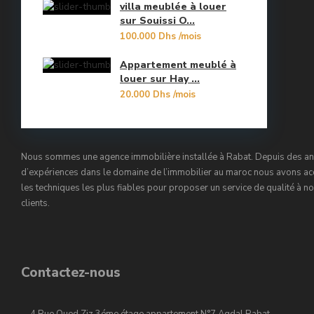
villa meublée à louer
Orangers
sur Souissi O...
10
100.000 Dhs
/mois
Oulad Mtaa
Appartement meublé à
Souissi
louer sur Hay ...
20.000 Dhs
/mois
Souissi - Menzeh Route Zaer
Temara Ville
Nous sommes une agence immobilière installée à Rabat. Depuis des a
Yacoub El Mansour
d’expériences dans le domaine de l’immobilier au maroc nous avons ac
les techniques les plus fiables pour proposer un service de qualité à n
clients.
Contactez-nous