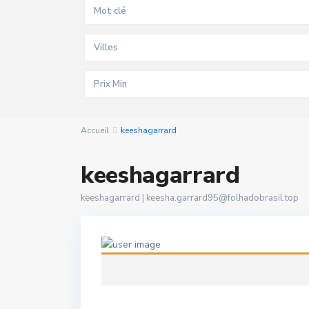
Villes
Accueil
keeshagarrard
keeshagarrard
keeshagarrard |
keesha.garrard95@folhadobrasil.top