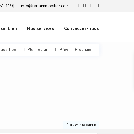
51 119
info@ranaimmobilier.com
|
 un bien
Nos services
Contactez-nous
 position
Plein écran
Prev
Prochain
ouvrir la carte