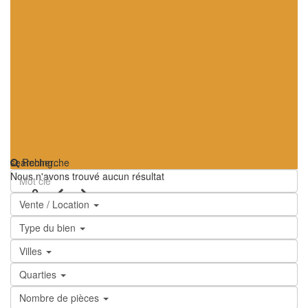
searching...
Recherche
Nous n'avons trouvé aucun résultat
Vente / Location
Type du bien
Villes
Quarties
Nombre de pièces