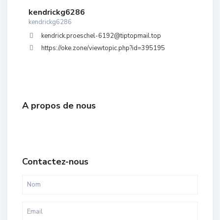
kendrickg6286
kendrickg6286
kendrick.proeschel-6192@tiptopmail.top
https://oke.zone/viewtopic.php?id=395195
A propos de nous
Contactez-nous