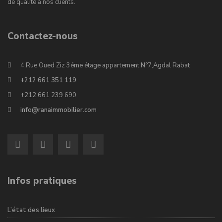
de qualité à nos clients.
Contactez-nous
4,Rue Oued Ziz 3éme étage appartement N°7,Agdal Rabat
+212 661 351 119
+212 661 239 690
info@ranaimmobilier.com
Infos pratiques
L’état des lieux