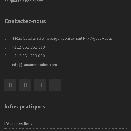
de qualité à nos clients.
Contactez-nous
4,Rue Oued Ziz 3éme étage appartement N°7,Agdal Rabat
+212 661 351 119
+212 661 239 690
info@ranaimmobilier.com
Infos pratiques
L’état des lieux