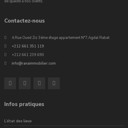
de qualité à nos clients.
Contactez-nous
4,Rue Oued Ziz 3éme étage appartement N°7,Agdal Rabat
+212 661 351 119
+212 661 239 690
info@ranaimmobilier.com
Infos pratiques
L’état des lieux