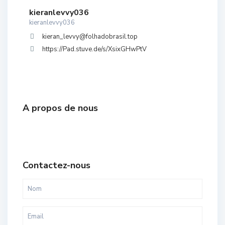
kieranlevvy036
kieranlevvy036
kieran_levvy@folhadobrasil.top
https://Pad.stuve.de/s/XsixGHwPtV
A propos de nous
Contactez-nous