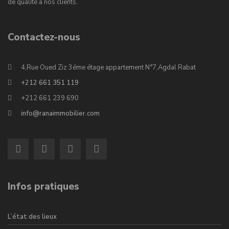
de qualité à nos clients.
Contactez-nous
4,Rue Oued Ziz 3éme étage appartement N°7,Agdal Rabat
+212 661 351 119
+212 661 239 690
info@ranaimmobilier.com
Infos pratiques
L’état des lieux