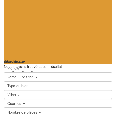
searching...
Recherche
Nous n'avons trouvé aucun résultat
Vente / Location
Type du bien
Villes
Quarties
Nombre de pièces