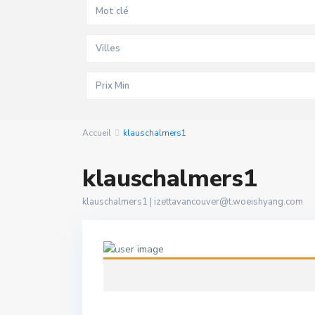
Villes
Accueil
klauschalmers1
klauschalmers1
klauschalmers1 |
izettavancouver@t.woeishyang.com