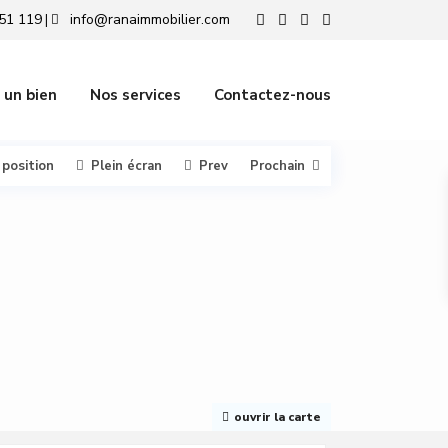
51 119
info@ranaimmobilier.com
|
 un bien
Nos services
Contactez-nous
 position
Plein écran
Prev
Prochain
ouvrir la carte