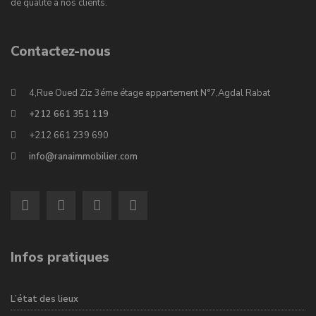
de qualité à nos clients.
Contactez-nous
4,Rue Oued Ziz 3éme étage appartement N°7,Agdal Rabat
+212 661 351 119
+212 661 239 690
info@ranaimmobilier.com
Infos pratiques
L’état des lieux