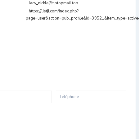
lacy_nickle@tiptopmail.top
https://listji.com/index.php?
page=user&action=pub_profile&id=39521&item_type=activ