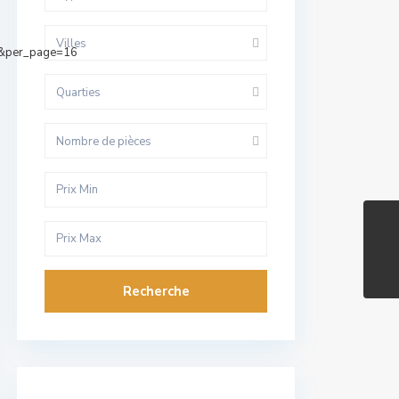
Villes
e&per_page=16
Quarties
Nombre de pièces
Recherche