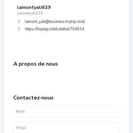
lamontyali639
lamontyali639
lamont_yali@business.trytrip.click
https://toptap.link/odette3704534
A propos de nous
Contactez-nous