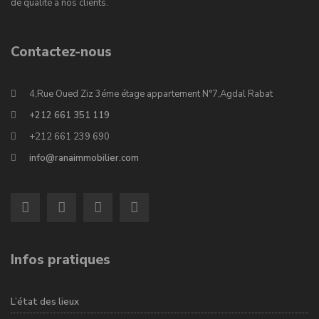
de qualité à nos clients.
Contactez-nous
4,Rue Oued Ziz 3éme étage appartement N°7,Agdal Rabat
+212 661 351 119
+212 661 239 690
info@ranaimmobilier.com
Infos pratiques
L’état des lieux