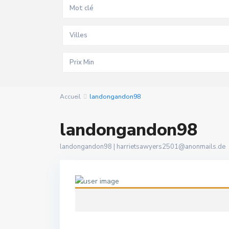
Villes
Accueil
landongandon98
landongandon98
landongandon98 |
harrietsawyers2501@anonmails.de