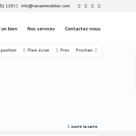
51 119
info@ranaimmobilier.com
|
 un bien
Nos services
Contactez-nous
 position
Plein écran
Prev
Prochain
ouvrir la carte