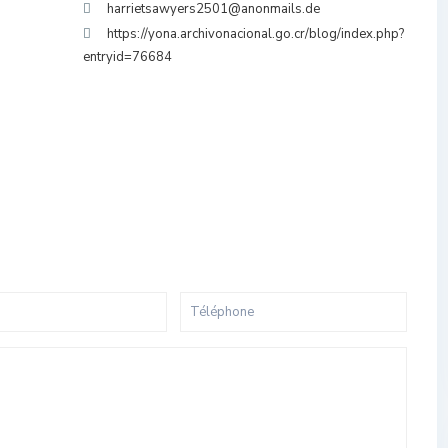
harrietsawyers2501@anonmails.de
https://yona.archivonacional.go.cr/blog/index.php?
entryid=76684