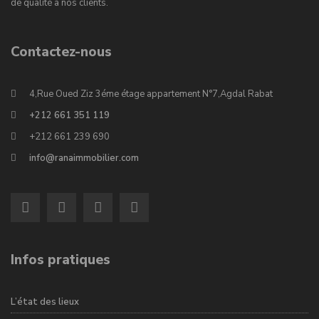
de qualité à nos clients.
Contactez-nous
4,Rue Oued Ziz 3éme étage appartement N°7,Agdal Rabat
+212 661 351 119
+212 661 239 690
info@ranaimmobilier.com
Infos pratiques
L’état des lieux