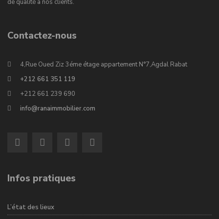
de qualité à nos clients.
Contactez-nous
4,Rue Oued Ziz 3éme étage appartement N°7,Agdal Rabat
+212 661 351 119
+212 661 239 690
info@ranaimmobilier.com
Infos pratiques
L’état des lieux