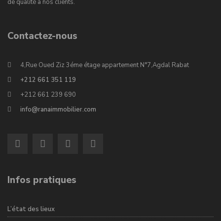
de qualité à nos clients.
Contactez-nous
4,Rue Oued Ziz 3éme étage appartement N°7,Agdal Rabat
+212 661 351 119
+212 661 239 690
info@ranaimmobilier.com
Infos pratiques
L’état des lieux