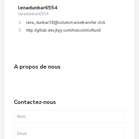
lenadunbar6554
lenadunbar6554
lena_dunbar38@solution.wisetransfer.click
http://gitlab.dev.jtyjy.com/malcolmloftus6
A propos de nous
Contactez-nous