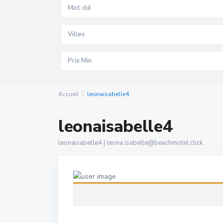
Villes
Accueil
leonaisabelle4
leonaisabelle4
leonaisabelle4 |
leona.isabelle@beachmotel.click