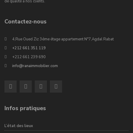
de qualité à nos clients.
Contactez-nous
4,Rue Oued Ziz 3éme étage appartement N°7,Agdal Rabat
+212 661 351 119
+212 661 239 690
info@ranaimmobilier.com
Infos pratiques
L’état des lieux