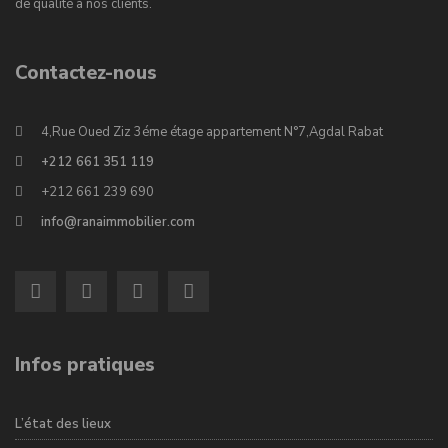
de qualité à nos clients.
Contactez-nous
4,Rue Oued Ziz 3éme étage appartement N°7,Agdal Rabat
+212 661 351 119
+212 661 239 690
info@ranaimmobilier.com
Infos pratiques
L’état des lieux