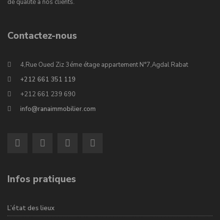
de qualité à nos clients.
Contactez-nous
4,Rue Oued Ziz 3éme étage appartement N°7,Agdal Rabat
+212 661 351 119
+212 661 239 690
info@ranaimmobilier.com
Infos pratiques
L’état des lieux