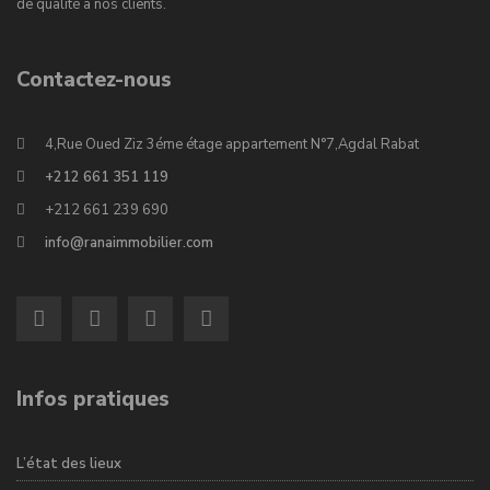
de qualité à nos clients.
Contactez-nous
4,Rue Oued Ziz 3éme étage appartement N°7,Agdal Rabat
+212 661 351 119
+212 661 239 690
info@ranaimmobilier.com
Infos pratiques
L’état des lieux