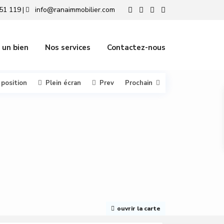
51 119
info@ranaimmobilier.com
|
 un bien
Nos services
Contactez-nous
 position
Plein écran
Prev
Prochain
ouvrir la carte