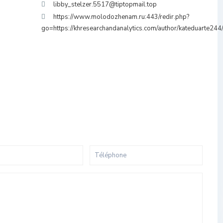
libby_stelzer.5517@tiptopmail.top
https://www.molodozhenam.ru:443/redir.php?
go=https://khresearchandanalytics.com/author/kateduarte244