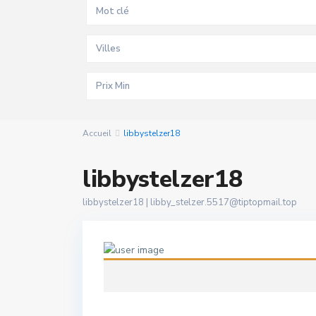
Villes
Accueil
libbystelzer18
libbystelzer18
libbystelzer18 |
libby_stelzer.5517@tiptopmail.top