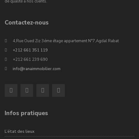
de qualité à nos clients.
Contactez-nous
4,Rue Oued Ziz 3éme étage appartement N°7,Agdal Rabat
+212 661 351 119
+212 661 239 690
info@ranaimmobilier.com
Infos pratiques
L’état des lieux