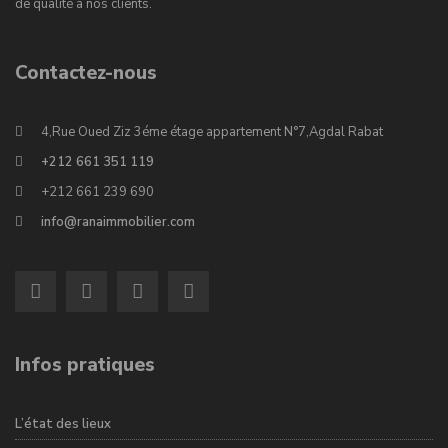
de qualité à nos clients.
Contactez-nous
4,Rue Oued Ziz 3éme étage appartement N°7,Agdal Rabat
+212 661 351 119
+212 661 239 690
info@ranaimmobilier.com
Infos pratiques
L’état des lieux